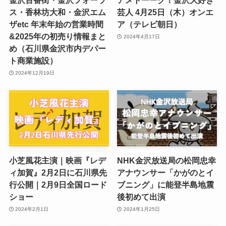
金沢百番街・金沢フォーラ
アメトーーク！金沢大好き
ス・香林坊大和・金沢エム
芸人 4月25日（木）オンエ
ザetc 年末年始の営業時間
ア（テレビ朝日）
&2025年の初売り情報まと
2024年4月17日
め（石川県金沢市内デパー
ト商業施設）
2024年12月19日
小芝風花主演｜映画『レデ
NHK金沢放送局の松岡忠幸
ィ加賀』2月2日に石川県先
アナウンサー「かがのとイ
行公開｜2月9日全国ロード
ブニング」に能登半島地震
ショー
後初めて出演
2024年2月1日
2024年1月25日