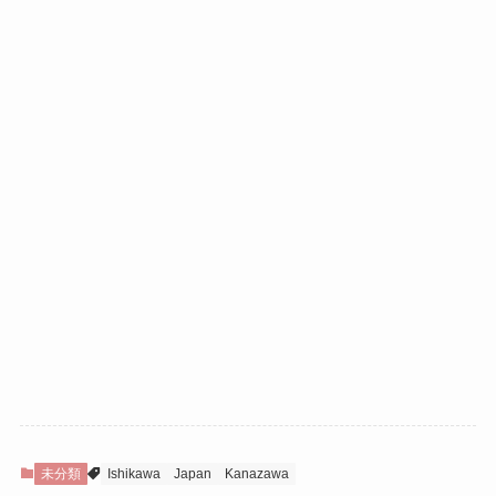
未分類
Ishikawa
Japan
Kanazawa